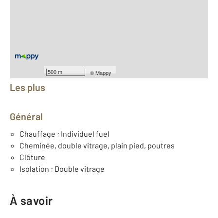
2
Surface habitable : 186 m
2
Surface terrain : 1 583 m
Nombre de pièces : 6
[Voir le détail]
Équipements
500 m
©
Mappy
Les plus
Général
Chauffage : Individuel fuel
Cheminée, double vitrage, plain pied, poutres
Clôture
Isolation : Double vitrage
À savoir