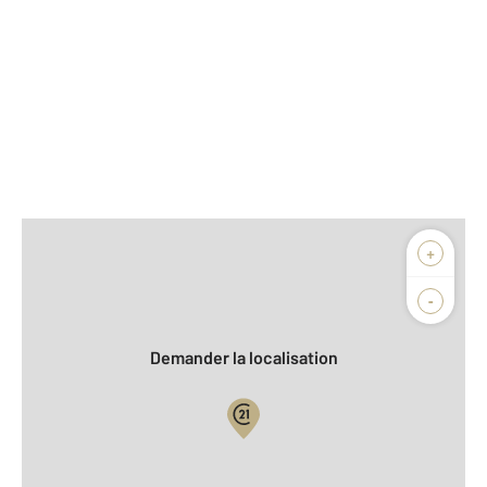
Afficher sur la carte :
+
Agence
Biens vendus
-
Demander la localisation
Vue globale
2
Surface totale : 186 m