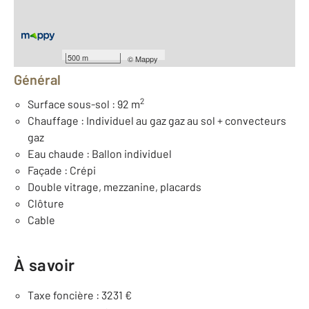
Nombre de pièces : 9
[Voir le détail]
Équipements
500 m
©
Mappy
Général
2
Surface sous-sol : 92 m
Chauffage : Individuel au gaz gaz au sol + convecteurs
gaz
Eau chaude : Ballon individuel
Façade : Crépi
Double vitrage, mezzanine, placards
Clôture
Cable
À savoir
Taxe foncière : 3231 €