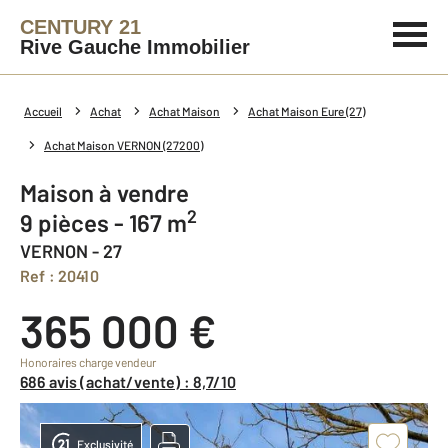
CENTURY 21
Rive Gauche Immobilier
Accueil
Achat
Achat Maison
Achat Maison Eure (27)
Achat Maison VERNON (27200)
Maison à vendre
2
9 pièces - 167 m
VERNON - 27
Ref : 20410
365 000 €
Honoraires charge vendeur
686 avis (achat/vente) : 8,7/10
Exclusivité