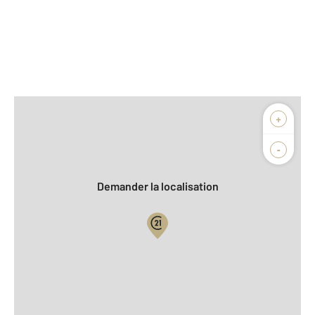
Afficher sur la carte :
+
Agence
Biens vendus
-
Demander la localisation
Vue globale
2
Surface totale : 167 m
2
Surface habitable : 167 m
2
Surface terrain : 580 m