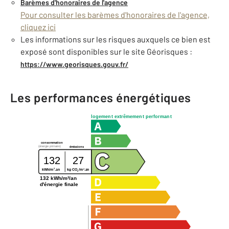
Barèmes d'honoraires de l'agence
Pour consulter les barèmes d'honoraires de l'agence,
cliquez ici
Les informations sur les risques auxquels ce bien est
exposé sont disponibles sur le site Géorisques :
https://www.georisques.gouv.fr/
Les performances énergétiques
logement extrêmement performant
consommation
(énergie primaire)
émissions
132
27
2
2
kg CO
/m
.an
kWh/m
.an
2
132 kWh/m²/an
d'énergie finale