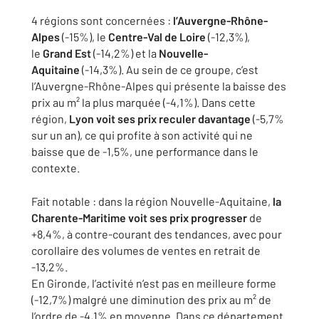
4 régions sont concernées :
l’Auvergne-Rhône-
Alpes
(-15%),
le
Centre-Val de Loire
(-12,3%),
le
Grand Est
(-14,2%) et
la
Nouvelle-
Aquitaine
(-14,3%). Au sein de ce groupe, c’est
l’Auvergne-Rhône-Alpes qui présente la baisse des
prix au m² la plus
marquée (-4,1%). Dans cette
région,
Lyon voit ses prix reculer
davantage
(-5,7%
sur un an), ce qui profite à son activité qui ne
baisse
que de -1,5%, une performance dans le
contexte.
Fait notable : dans la région Nouvelle-Aquitaine,
la
Charente-Maritime
voit ses prix progresser
de
+8,4%, à contre-courant des tendances,
avec pour
corollaire des volumes de ventes en retrait de
-13,2%.
En Gironde, l’activité n’est pas en meilleure forme
(-12,7%) malgré une
diminution des prix au m² de
l’ordre de -4,1% en moyenne. Dans ce
département