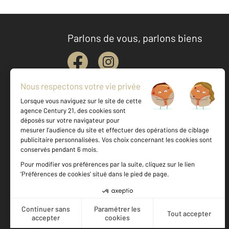
Parlons de vous, parlons biens
Votre agence est notée
Achat
Location
Vente
Gestion
8,7
/
10
9,9/10