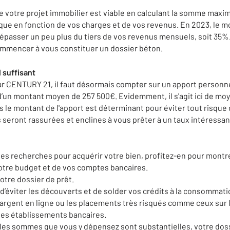
ue votre projet immobilier est viable en calculant la somme ma
ue en fonction de vos charges et de vos revenus. En 2023, le m
passer un peu plus du tiers de vos revenus mensuels, soit 35%.
ommencer à vous constituer un dossier béton.
 suffisant
par CENTURY 21, il faut désormais compter sur un apport personn
’un montant moyen de 257 500€. Evidemment, il s'agit ici de mo
s le montant de l'apport est déterminant pour éviter tout risque
 seront rassurées et enclines à vous prêter à un taux intéressan
es recherches pour acquérir votre bien, profitez-en pour mont
otre budget et de vos comptes bancaires.
otre dossier de prêt.
d’éviter les découverts et de solder vos crédits à la consommati
x d’argent en ligne ou les placements très risqués comme ceux su
es établissements bancaires.
 les sommes que vous y dépensez sont substantielles, votre doss