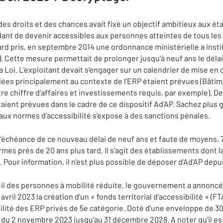
é des droits et des chances avait fixé un objectif ambitieux aux 
dant de devenir accessibles aux personnes atteintes de tous les
tard pris, en septembre 2014 une ordonnance ministérielle a inst
. Cette mesure permettait de prolonger jusqu’à neuf ans le délai
 Loi. L’exploitant devait s’engager sur un calendrier de mise en 
iées principalement au contexte de l’ERP étaient prévues (Bâti
re chiffre d’affaires et investissements requis, par exemple). 
étaient prévues dans le cadre de ce dispositif Ad’AP. Sachez plus
 aux normes d’accessibilité s’expose à des sanctions pénales.
 l’échéance de ce nouveau délai de neuf ans et faute de moyens,
mes près de 20 ans plus tard. Il s’agit des établissements dont l
our information, il n’est plus possible de déposer d’Ad’AP depui
eil des personnes à mobilité réduite, le gouvernement a annoncé
vril 2023 la création d’un « fonds territorial d’accessibilité » (FT
lité des ERP privés de 5e catégorie. Doté d’une enveloppe de 300
 du 2 novembre 2023 jusqu’au 31 décembre 2028. A noter qu’il es