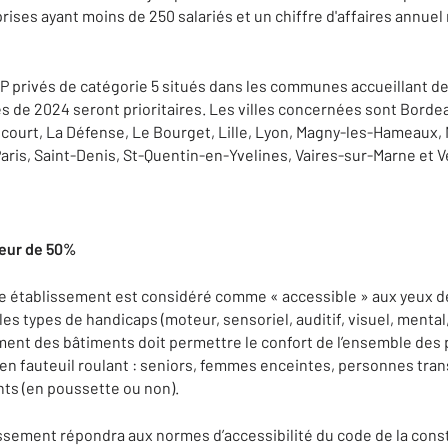
ses ayant moins de 250 salariés et un chiffre d'affaires annuel 
P privés de catégorie 5 situés dans les communes accueillant 
 de 2024 seront prioritaires. Les villes concernées sont Borde
ourt, La Défense, Le Bourget, Lille, Lyon, Magny-les-Hameaux, M
ris, Saint-Denis, St-Quentin-en-Yvelines, Vaires-sur-Marne et Ve
teur de 50%
 établissement est considéré comme « accessible » aux yeux de la
es types de handicaps (moteur, sensoriel, auditif, visuel, mental,
ment des bâtiments doit permettre le confort de l’ensemble des p
ts en fauteuil roulant : seniors, femmes enceintes, personnes tr
nts (en poussette ou non).
sement répondra aux normes d’accessibilité du code de la constru